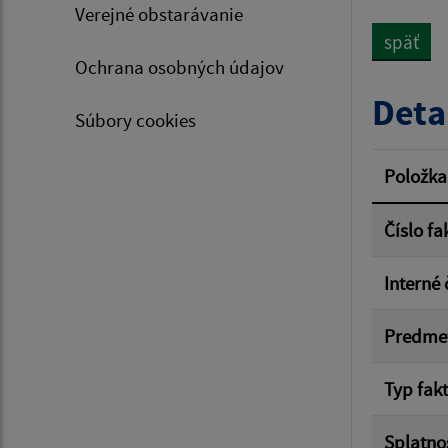
Verejné obstarávanie
späť
Ochrana osobných údajov
Typ dá
Deta
Súbory cookies
Suma 
Položka
Číslo fa
Filtr
Interné 
Predme
Typ fak
Splatno