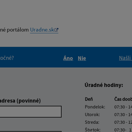
né portálom
Uradne.sk
itočné?
Našli
Áno
Nie
Boli tieto informácie pre 
Boli tieto informáci
Úradné hodiny:
Deň
Čas doo
adresa (povinné)
Pondelok:
07:30 - 1
Utorok:
07:30 - 1
Streda:
07:30 - 1
Štvrtok:
07:30- 1