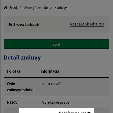
Úvod
Zverejňovanie
Zmluvy
Filtrovať obsah
Rozbaliť obsah filtra
Hľadaný výraz:
späť
Hľadať v:
Detail zmluvy
Typ dátumu:
Položka
Informácia
Dátum od:
Číslo
01-103 25/EL
zmluvy/dodatku
Dátum do:
Názov
Projektové práce
Nezobrazovať