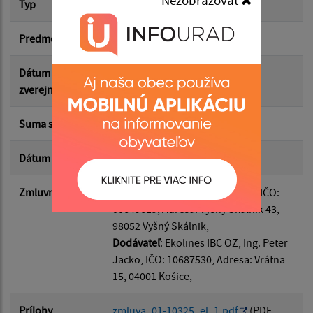
Typ
Hlavná zmluva
Suma od:
Predmet
Projektové práce
Suma do:
Dátum
26.05.2025
zverejnenia
Typ:
Suma s DPH*
3 000.00 €
Dátum uzavretia
23.05.2025
Filtrovať
Reset
Zmluvná strana
Odberateľ
: Obec Vyšný Skálnik, IČO:
00649619, Adresa: Vyšný Skálnik 43,
98052 Vyšný Skálnik,
Dodávateľ
: Ekolines IBC OZ, Ing. Peter
Jacko, IČO: 10687530, Adresa: Vrátna
15, 04001 Košice,
Prílohy
zmluva_01-10325_el_1.pdf
(PDF,