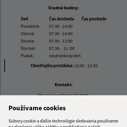
Úradné hodiny:
Deň
Čas doobeda
Čas poobede
Pondelok:
07:30 - 14:00
Utorok:
07:30 - 14:00
Streda:
07:30 - 12:00
Štvrtok:
07:30- 11.:00
Piatok:
nestránkový deň
Obedňajšia prestávka:
12:00 - 12:30
Kontakt:
Obecný úrad Vyšný Skálnik
Vyšný Skálnik 43
Používame cookies
980 52 Hrachovo
info@vysnyskalnik.sk
Súbory cookie a ďalšie technológie sledovania používame
na zlepšenie vášho zážitku z prehliadania našich