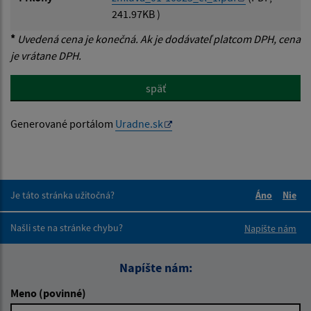
241.97KB )
*
Uvedená cena je konečná. Ak je dodávateľ platcom DPH, cena
je vrátane DPH.
späť
Generované portálom
Uradne.sk
Je táto stránka užitočná?
Áno
Nie
Boli tieto 
Boli 
Našli ste na stránke chybu?
Napíšte nám
Napíšte nám:
Meno (povinné)