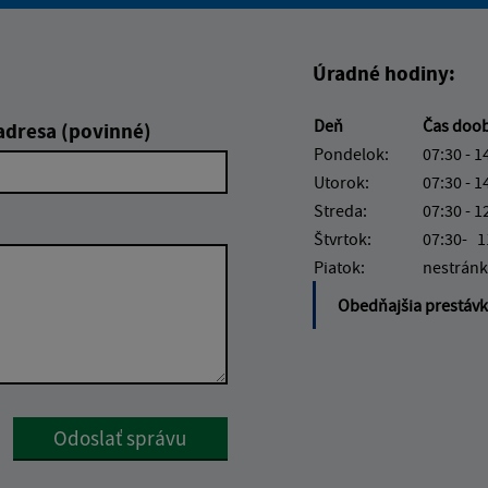
Boli tieto informácie pre 
Boli tieto informáci
Úradné hodiny:
Deň
Čas doo
adresa (povinné)
Pondelok:
07:30 - 1
Utorok:
07:30 - 1
Streda:
07:30 - 1
Štvrtok:
07:30- 1
Piatok:
nestránk
Obedňajšia prestáv
Google reCaptcha Response
Odoslať správu