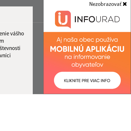
Nezobrazovať
enie vášho
ám
števnosti
vníci
ované:
Správca obsahu: