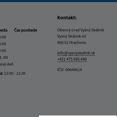
vás užitočné?
e pre vás užitočné?
Kontakt:
Obecný úrad Vyšný Skálnik
beda
Čas poobede
Vyšný Skálnik 43
4:00
980 52 Hrachovo
4:00
2:00
info@vysnyskalnik.sk
1.:00
+421 475 695 440
ový deň
IČO: 00649619
ka:
12:00 - 12:30