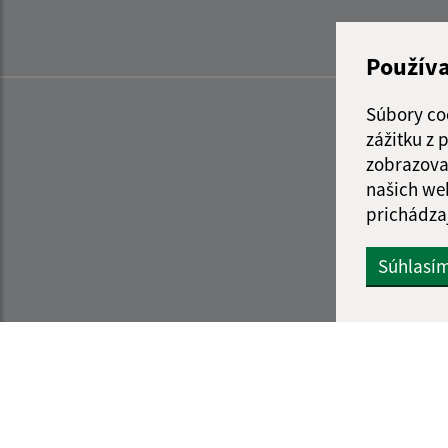
Použív
Súbory co
zážitku z
zobrazova
našich we
prichádza
Súhlasí
Informácie o stránke:
Navigácia: