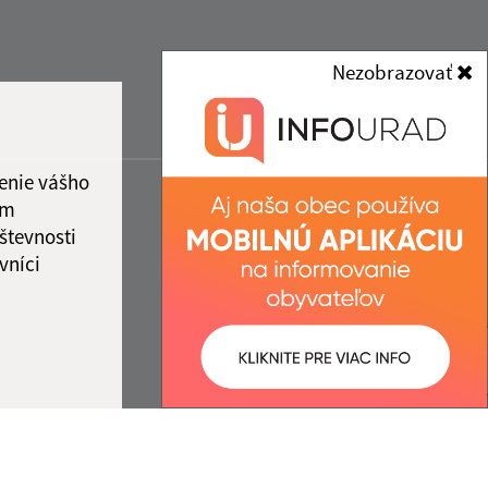
Nezobrazovať
enie vášho
ám
števnosti
vníci