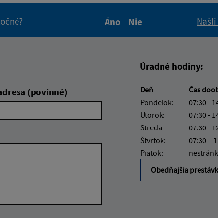
itočné?
Našli
Áno
Nie
Boli tieto informácie pre 
Boli tieto informáci
Úradné hodiny:
Deň
Čas doo
adresa (povinné)
Pondelok:
07:30 - 1
Utorok:
07:30 - 1
Streda:
07:30 - 1
Štvrtok:
07:30- 1
Piatok:
nestránk
Obedňajšia prestáv