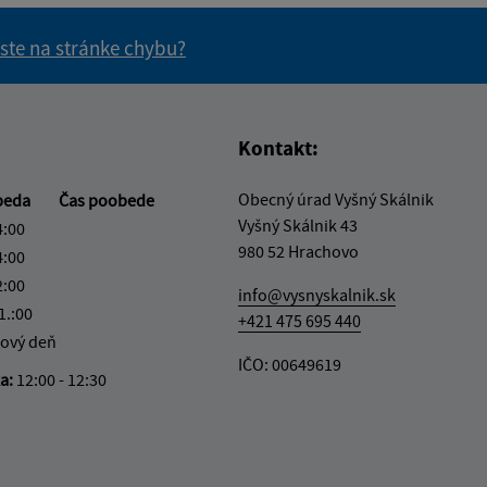
 ste na stránke chybu?
vás užitočné?
e pre vás užitočné?
Kontakt:
Obecný úrad Vyšný Skálnik
beda
Čas poobede
Vyšný Skálnik 43
4:00
980 52 Hrachovo
4:00
2:00
info@vysnyskalnik.sk
1.:00
+421 475 695 440
ový deň
IČO: 00649619
ka:
12:00 - 12:30