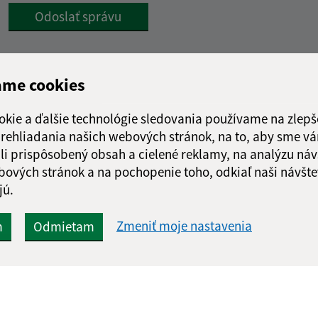
Google reCaptcha Response
Odoslať správu
ame cookies
okie a ďalšie technológie sledovania používame na zlepš
 prehliadania našich webových stránok, na to, aby sme v
li prispôsobený obsah a cielené reklamy, na analýzu náv
bových stránok a na pochopenie toho, odkiaľ naši návšte
jú.
Zmeniť moje nastavenia
m
Odmietam