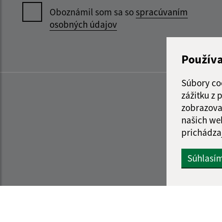
Oboznámil som sa so
spracúvaním
osobných údajov
Použív
Súbory co
zážitku z
zobrazova
našich we
prichádza
Súhlasí