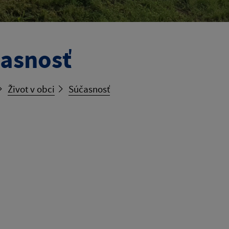
asnosť
Život v obci
Súčasnosť