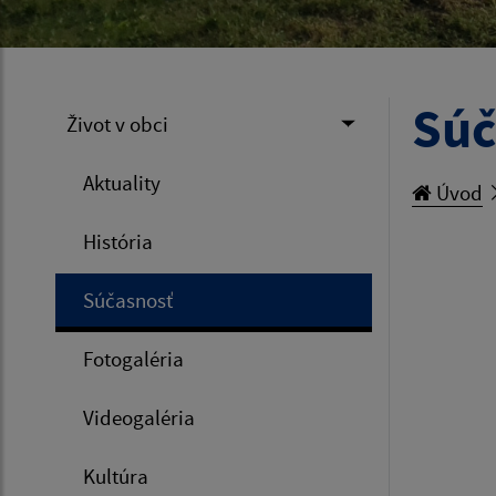
Súč
Život v obci
Aktuality
Úvod
História
Súčasnosť
Fotogaléria
Videogaléria
Kultúra