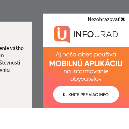
Nezobrazovať
enie vášho
ám
števnosti
vníci