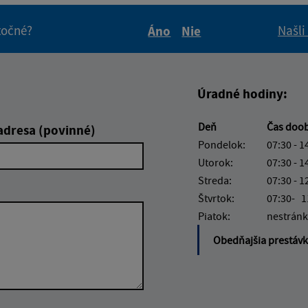
itočné?
Našli
Áno
Nie
Boli tieto informácie pre 
Boli tieto informáci
Úradné hodiny:
Deň
Čas doo
adresa (povinné)
Pondelok:
07:30 - 1
Utorok:
07:30 - 1
Streda:
07:30 - 1
Štvrtok:
07:30- 1
Piatok:
nestránk
Obedňajšia prestáv