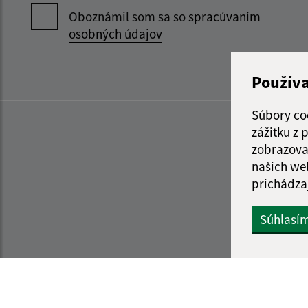
Oboznámil som sa so
spracúvaním
osobných údajov
Použív
Súbory co
zážitku z
zobrazova
našich we
prichádza
Súhlasí