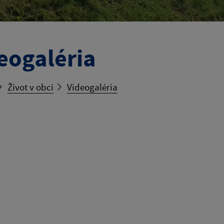
eogaléria
Život v obci
Videogaléria