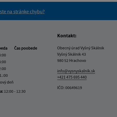
 ste na stránke chybu?
vás užitočné?
e pre vás užitočné?
Kontakt:
Obecný úrad Vyšný Skálnik
beda
Čas poobede
Vyšný Skálnik 43
4:00
980 52 Hrachovo
4:00
2:00
info@vysnyskalnik.sk
1.:00
+421 475 695 440
ový deň
IČO: 00649619
ka:
12:00 - 12:30