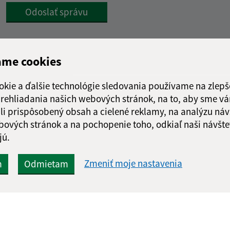
Google reCaptcha Response
Odoslať správu
ame cookies
okie a ďalšie technológie sledovania používame na zlepš
 prehliadania našich webových stránok, na to, aby sme v
li prispôsobený obsah a cielené reklamy, na analýzu náv
bových stránok a na pochopenie toho, odkiaľ naši návšte
jú.
Zmeniť moje nastavenia
m
Odmietam